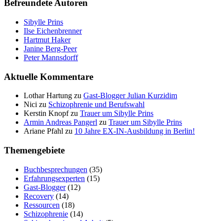
Befreundete Autoren
Sibylle Prins
Ilse Eichenbrenner
Hartmut Haker
Janine Berg-Peer
Peter Mannsdorff
Aktuelle Kommentare
Lothar Hartung
zu
Gast-Blogger Julian Kurzidim
Nici
zu
Schizophrenie und Berufswahl
Kerstin Knopf
zu
Trauer um Sibylle Prins
Armin Andreas Pangerl
zu
Trauer um Sibylle Prins
Ariane Pfahl
zu
10 Jahre EX-IN-Ausbildung in Berlin!
Themengebiete
Buchbesprechungen
(35)
Erfahrungsexperten
(15)
Gast-Blogger
(12)
Recovery
(14)
Ressourcen
(18)
Schizophrenie
(14)