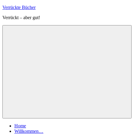
Zum
Verrückte Bücher
Inhalt
Verrückt – aber gut!
springen
Menü
Home
Willkommen…