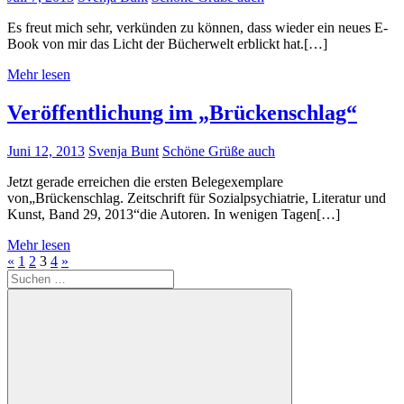
Es freut mich sehr, verkünden zu können, dass wieder ein neues E-
Book von mir das Licht der Bücherwelt erblickt hat.[…]
Mehr lesen
Veröffentlichung im „Brückenschlag“
Juni 12, 2013
Svenja Bunt
Schöne Grüße auch
Jetzt gerade erreichen die ersten Belegexemplare
von„Brückenschlag. Zeitschrift für Sozialpsychiatrie, Literatur und
Kunst, Band 29, 2013“die Autoren. In wenigen Tagen[…]
Mehr lesen
Seitennummerierung
Vorherige
Nächste
«
1
2
3
4
»
Suchen
Beiträge
Beiträge
der
nach:
Beiträge