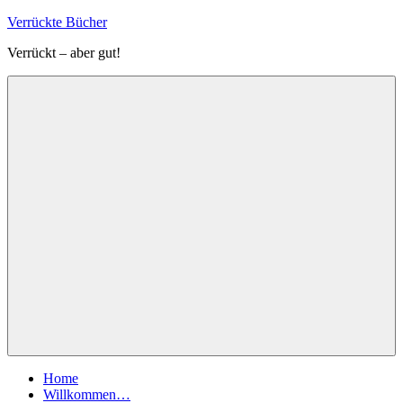
Zum
Verrückte Bücher
Inhalt
Verrückt – aber gut!
springen
Menü
Home
Willkommen…