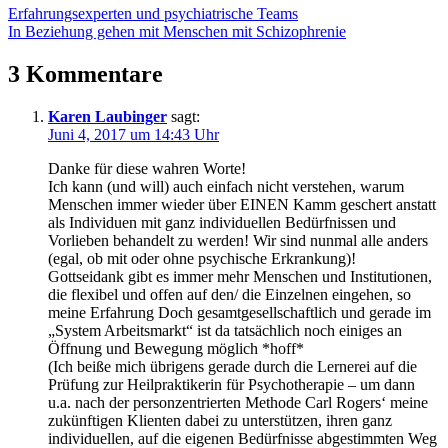
Beitragsnavigation
Vorheriger
Erfahrungsexperten und psychiatrische Teams
Beitrag:
Nächster
In Beziehung gehen mit Menschen mit Schizophrenie
Beitrag:
3 Kommentare
Karen Laubinger
sagt:
Juni 4, 2017 um 14:43 Uhr
Danke für diese wahren Worte!
Ich kann (und will) auch einfach nicht verstehen, warum
Menschen immer wieder über EINEN Kamm geschert anstatt
als Individuen mit ganz individuellen Bedürfnissen und
Vorlieben behandelt zu werden! Wir sind nunmal alle anders
(egal, ob mit oder ohne psychische Erkrankung)!
Gottseidank gibt es immer mehr Menschen und Institutionen,
die flexibel und offen auf den/ die Einzelnen eingehen, so
meine Erfahrung Doch gesamtgesellschaftlich und gerade im
„System Arbeitsmarkt“ ist da tatsächlich noch einiges an
Öffnung und Bewegung möglich *hoff*
(Ich beiße mich übrigens gerade durch die Lernerei auf die
Prüfung zur Heilpraktikerin für Psychotherapie – um dann
u.a. nach der personzentrierten Methode Carl Rogers‘ meine
zukünftigen Klienten dabei zu unterstützen, ihren ganz
individuellen, auf die eigenen Bedürfnisse abgestimmten Weg