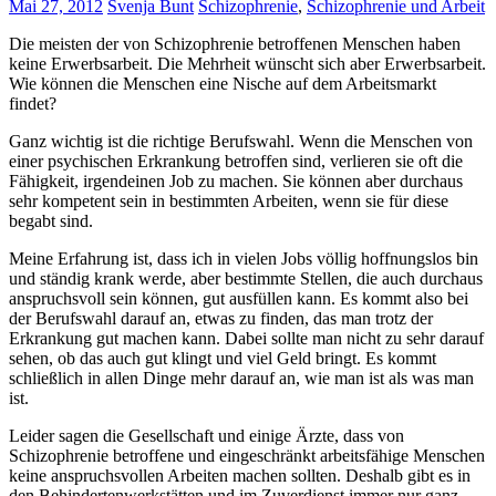
Mai 27, 2012
Svenja Bunt
Schizophrenie
,
Schizophrenie und Arbeit
Die meisten der von Schizophrenie betroffenen Menschen haben
keine Erwerbsarbeit. Die Mehrheit wünscht sich aber Erwerbsarbeit.
Wie können die Menschen eine Nische auf dem Arbeitsmarkt
findet?
Ganz wichtig ist die richtige Berufswahl. Wenn die Menschen von
einer psychischen Erkrankung betroffen sind, verlieren sie oft die
Fähigkeit, irgendeinen Job zu machen. Sie können aber durchaus
sehr kompetent sein in bestimmten Arbeiten, wenn sie für diese
begabt sind.
Meine Erfahrung ist, dass ich in vielen Jobs völlig hoffnungslos bin
und ständig krank werde, aber bestimmte Stellen, die auch durchaus
anspruchsvoll sein können, gut ausfüllen kann. Es kommt also bei
der Berufswahl darauf an, etwas zu finden, das man trotz der
Erkrankung gut machen kann. Dabei sollte man nicht zu sehr darauf
sehen, ob das auch gut klingt und viel Geld bringt. Es kommt
schließlich in allen Dinge mehr darauf an, wie man ist als was man
ist.
Leider sagen die Gesellschaft und einige Ärzte, dass von
Schizophrenie betroffene und eingeschränkt arbeitsfähige Menschen
keine anspruchsvollen Arbeiten machen sollten. Deshalb gibt es in
den Behindertenwerkstätten und im Zuverdienst immer nur ganz