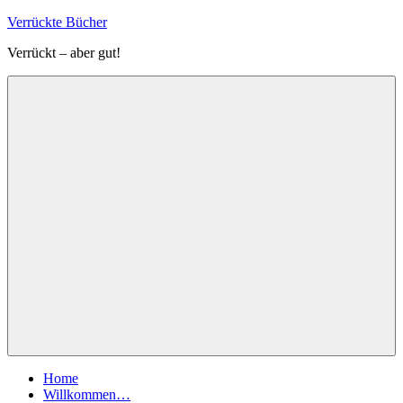
Zum
Verrückte Bücher
Inhalt
Verrückt – aber gut!
springen
Menü
Home
Willkommen…