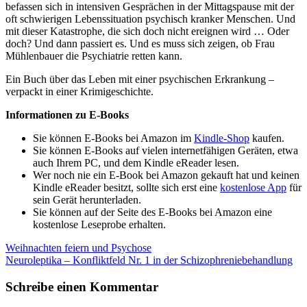
befassen sich in intensiven Gesprächen in der Mittagspause mit der
oft schwierigen Lebenssituation psychisch kranker Menschen. Und
mit dieser Katastrophe, die sich doch nicht ereignen wird … Oder
doch? Und dann passiert es. Und es muss sich zeigen, ob Frau
Mühlenbauer die Psychiatrie retten kann.
Ein Buch über das Leben mit einer psychischen Erkrankung –
verpackt in einer Krimigeschichte.
Informationen zu E-Books
Sie können E-Books bei Amazon im
Kindle-Shop
kaufen.
Sie können E-Books auf vielen internetfähigen Geräten, etwa
auch Ihrem PC, und dem Kindle eReader lesen.
Wer noch nie ein E-Book bei Amazon gekauft hat und keinen
Kindle eReader besitzt, sollte sich erst eine
kostenlose App
für
sein Gerät herunterladen.
Sie können auf der Seite des E-Books bei Amazon eine
kostenlose Leseprobe erhalten.
Beitragsnavigation
Vorheriger
Weihnachten feiern und Psychose
Beitrag:
Nächster
Neuroleptika – Konfliktfeld Nr. 1 in der Schizophreniebehandlung
Beitrag:
Schreibe einen Kommentar