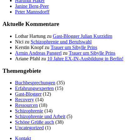
Hartmut Haker
Janine Berg-Peer
Peter Mannsdorff
Aktuelle Kommentare
Lothar Hartung
zu
Gast-Blogger Julian Kurzidim
Nici
zu
Schizophrenie und Berufswahl
Kerstin Knopf
zu
Trauer um Sibylle Prins
Armin Andreas Pangerl
zu
Trauer um Sibylle Prins
Ariane Pfahl
zu
10 Jahre EX-IN-Ausbildung in Berlin!
Themengebiete
Buchbesprechungen
(35)
Erfahrungsexperten
(15)
Gast-Blogger
(12)
Recovery
(14)
Ressourcen
(18)
Schizophrenie
(14)
Schizophrenie und Arbeit
(5)
Schöne Grüße auch
(38)
Uncategorized
(1)
Kontakt