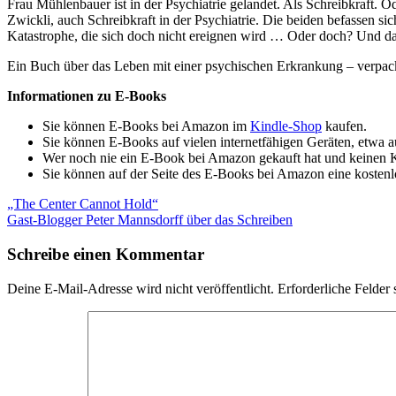
Frau Mühlenbauer ist in der Psychiatrie gelandet. Als Schreibkraft. O
Zwickli, auch Schreibkraft in der Psychiatrie. Die beiden befassen s
Katastrophe, die sich doch nicht ereignen wird … Oder doch? Und dan
Ein Buch über das Leben mit einer psychischen Erkrankung – verpack
Informationen zu E-Books
Sie können E-Books bei Amazon im
Kindle-Shop
kaufen.
Sie können E-Books auf vielen internetfähigen Geräten, etwa 
Wer noch nie ein E-Book bei Amazon gekauft hat und keinen Kin
Sie können auf der Seite des E-Books bei Amazon eine kostenl
Beitragsnavigation
Vorheriger
„The Center Cannot Hold“
Beitrag:
Nächster
Gast-Blogger Peter Mannsdorff über das Schreiben
Beitrag:
Schreibe einen Kommentar
Deine E-Mail-Adresse wird nicht veröffentlicht.
Erforderliche Felder 