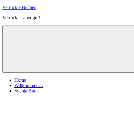
Zum
Verrückte Bücher
Inhalt
Verrückt – aber gut!
springen
Menü
Home
Willkommen…
Svenja Bunt