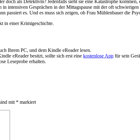
der doch als Detektivin? Jedenfalls sieht sie eine Katastrophe kommen, 
ich in intensiven Gesprächen in der Mittagspause mit der oft schwierig
n passiert es. Und es muss sich zeigen, ob Frau Mühlenbauer die Psych
t in einer Krimigeschichte.
auch Ihrem PC, und dem Kindle eReader lesen.
dle eReader besitzt, sollte sich erst eine
kostenlose App
für sein Gerä
ose Leseprobe erhalten.
sind mit
*
markiert