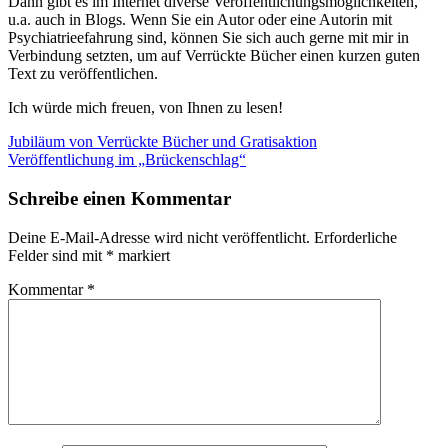
Dann gibt es im Internet diverse Veröffentlichungsmöglichkeiten,
u.a. auch in Blogs. Wenn Sie ein Autor oder eine Autorin mit
Psychiatrieefahrung sind, können Sie sich auch gerne mit mir in
Verbindung setzten, um auf Verrückte Bücher einen kurzen guten
Text zu veröffentlichen.
Ich würde mich freuen, von Ihnen zu lesen!
Beitragsnavigation
Vorheriger
Jubiläum von Verrückte Bücher und Gratisaktion
Beitrag:
Nächster
Veröffentlichung im „Brückenschlag“
Beitrag:
Schreibe einen Kommentar
Deine E-Mail-Adresse wird nicht veröffentlicht.
Erforderliche
Felder sind mit
*
markiert
Kommentar
*