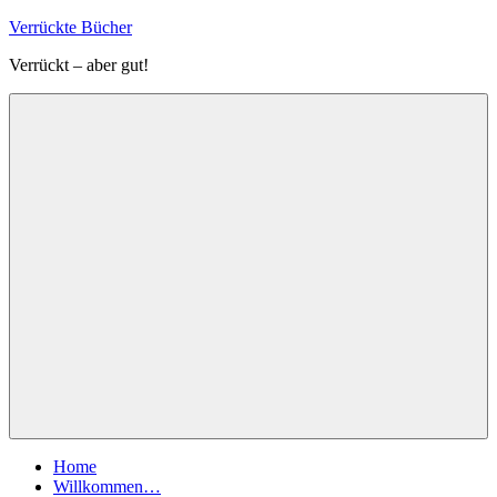
Zum
Verrückte Bücher
Inhalt
Verrückt – aber gut!
springen
Menü
Home
Willkommen…