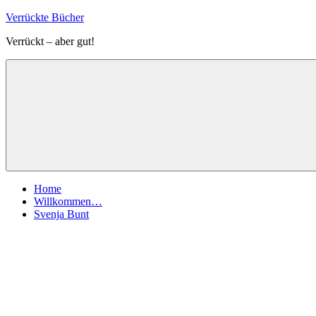
Zum
Verrückte Bücher
Inhalt
Verrückt – aber gut!
springen
Menü
Home
Willkommen…
Svenja Bunt