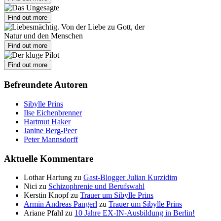
Find out more
Find out more
Find out more
Befreundete Autoren
Sibylle Prins
Ilse Eichenbrenner
Hartmut Haker
Janine Berg-Peer
Peter Mannsdorff
Aktuelle Kommentare
Lothar Hartung
zu
Gast-Blogger Julian Kurzidim
Nici
zu
Schizophrenie und Berufswahl
Kerstin Knopf
zu
Trauer um Sibylle Prins
Armin Andreas Pangerl
zu
Trauer um Sibylle Prins
Ariane Pfahl
zu
10 Jahre EX-IN-Ausbildung in Berlin!