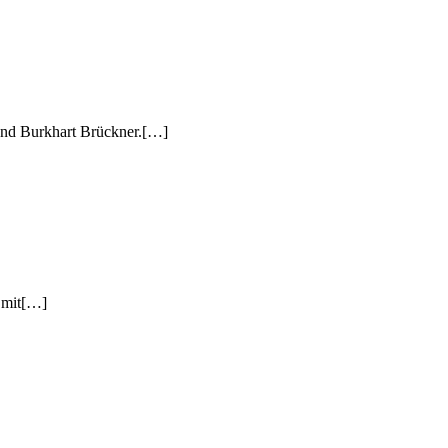
 und Burkhart Brückner.[…]
 mit[…]