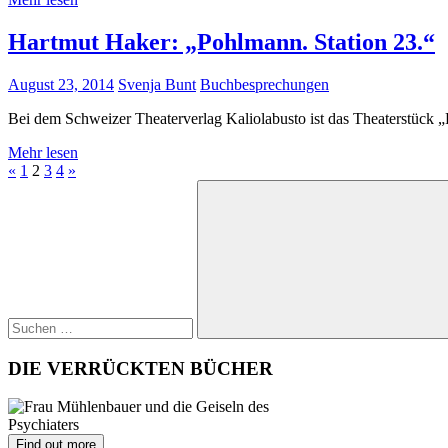
Hartmut Haker: „Pohlmann. Station 23.“
August 23, 2014
Svenja Bunt
Buchbesprechungen
Bei dem Schweizer Theaterverlag Kaliolabusto ist das Theaterstück 
Mehr lesen
Seitennummerierung
Vorherige
Nächste
«
1
2
3
4
»
Suchen
Beiträge
Beiträge
der
nach:
Beiträge
Suchen
DIE VERRÜCKTEN BÜCHER
Find out more