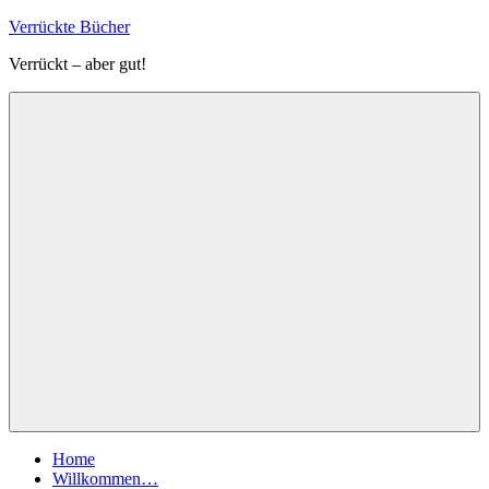
Zum
Verrückte Bücher
Inhalt
Verrückt – aber gut!
springen
Menü
Home
Willkommen…