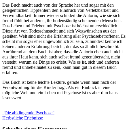
Das Buch macht auch von der Sprache her und sogar mit den
gelegentlichen Tippfehlern den Eindruck von Verletzbarkeit und
Verwundbarkeit. Immer wieder schildert die Autorin, wie sie sich
fremd fühlt bei anderen, ihr bodenständig scheinenden Menschen.
Das Leben und Erleben mit Psychose ist höchst unterschiedlich.
Diese Art von Todessehnsucht und sich Wegwünschen aus der
geteilten Welt sind nicht die Erfahrung aller Psychosebetroffener. Es
scheint mir sogar eher ungewöhnlich zu sein, zumindest kenne ich
keinen anderen Erfahrungsbericht, der das so ähnlich beschreibt.
Anrührend an dem Buch ist aber, dass die Autorin eben auch nicht
aus ihrer Haut kann, sich auch selbst fremd gegenübersteht, nicht
versteht, warum sie Dinge so erlebt. Wie es ist, sich und anderen
fremd und unbeheimatet zu sein, kann man gut in diesem Buch
erfahren.
Das Buch ist keine leichte Lektüre, gerade wenn man nach der
Verantwortung für die Kinder fragt. Als ein Einblick in eine
mögliche Welt und ein Leben mit Psychose ist es aber durchaus
lesenswert.
Beitragsnavigation
Vorheriger
„Die abklingende Psychose“
Beitrag:
Nächster
Herbstliche Erlebnisse
Beitrag: