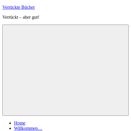
Zum
Verrückte Bücher
Inhalt
Verrückt – aber gut!
springen
Menü
Home
Willkommen…