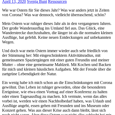
April 13, 2020
Svenja Bunt
Ressourcen
Wie war Ostern für Sie dieses Jahr? Was war anders jetzt in Zeiten
von Corona? Was war dennoch, vielleicht überraschend, schön?
Mein Ostern war ruhiger dieses Jahr als in den vergangenen Jahren.
Der große Wanderausflug ins Umland fiel aus. Das Glück, eine
Wanderstrecke durchzuhalten, die länger ist als die normalen kleinen
Ausflüge, hat gefehlt. Keine neuen Entdeckungen auf unbekannten
Wegen.
Und doch war mein Ostern immer wieder auch sehr friedlich von
der Stimmung her: Mit eingeschränktem Aktivitätsradius, mit
gemeinsamen Spaziergängen mit einer guten Freundin und meiner
Mutter – ohne eine gemeinsame Mahlzeit. Mit Kochen und Backen
für mich und kleinen häuslichen Aufgaben. Mit der Freude über die
zartgrüne Lebendigkeit der Natur.
Ein wenig habe ich mich schon an die Einschränkungen mit Corona
gewöhnt. Das Leben ist ruhiger geworden, ohne die besonderen
Ereignisse, wie etwa einen Vortrag auf einer Konferenz zu halten
oder einen Tagesausflug zu machen. Ich vermute, wenn das alles
vorbei ist, werden wir einen Nachholbedarf haben, was Urlaub und
Ausflüge angeht, essen gehen mit Freunden und ins Museum oder
Konzert gehen. Was aus dieser Krise auch dann bleibt, lässt sich
noch nicht sagen. Aber diese Ostern war nicht alles schlecht bei mir,