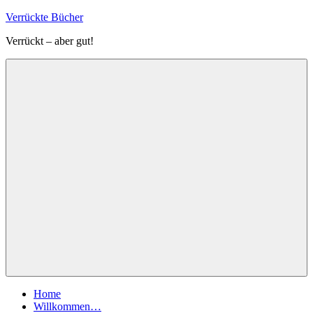
Zum
Verrückte Bücher
Inhalt
Verrückt – aber gut!
springen
Menü
Home
Willkommen…