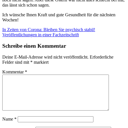
das lässt sich schon sagen.
Ich wünsche Ihnen Kraft und gute Gesundheit für die nächsten
Wochen!
Beitragsnavigation
Vorheriger
Corona
In Zeiten von Corona: Bleiben Sie psychisch stabil!
Beitrag:
Nächster
und
Veröffentlichungen in einer Fachzeitschrift
Beitrag:
die
Osterfeiertage
ein
Schreibe einen Kommentar
anderes
Ostern
Deine E-Mail-Adresse wird nicht veröffentlicht.
Erforderliche
dieses
Felder sind mit
*
markiert
Jahr
Freude
trotz
Kommentar
*
allem
Name
*