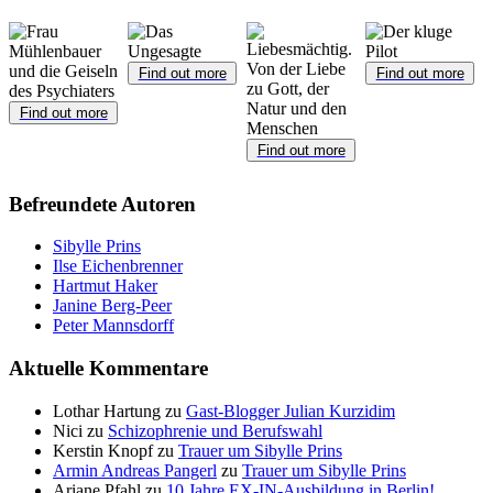
Find out more
Find out more
Find out more
Find out more
Befreundete Autoren
Sibylle Prins
Ilse Eichenbrenner
Hartmut Haker
Janine Berg-Peer
Peter Mannsdorff
Aktuelle Kommentare
Lothar Hartung
zu
Gast-Blogger Julian Kurzidim
Nici
zu
Schizophrenie und Berufswahl
Kerstin Knopf
zu
Trauer um Sibylle Prins
Armin Andreas Pangerl
zu
Trauer um Sibylle Prins
Ariane Pfahl
zu
10 Jahre EX-IN-Ausbildung in Berlin!