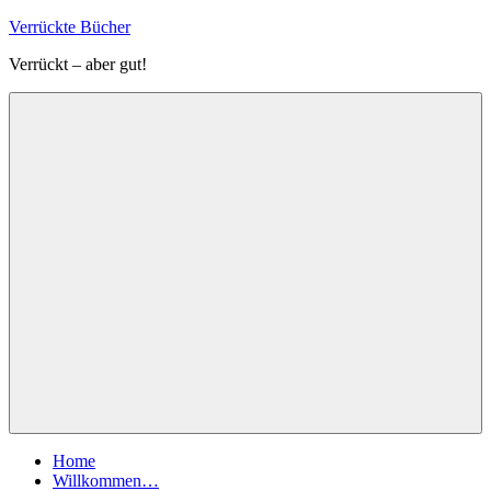
Zum
Verrückte Bücher
Inhalt
Verrückt – aber gut!
springen
Menü
Home
Willkommen…