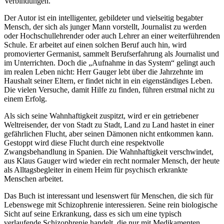
Verbindungen.
Der Autor ist ein intelligenter, gebildeter und vielseitig begabter
Mensch, der sich als junger Mann vorstellt, Journalist zu werden
oder Hochschullehrender oder auch Lehrer an einer weiterführenden
Schule. Er arbeitet auf einen solchen Beruf auch hin, wird
promovierter Germanist, sammelt Berufserfahrung als Journalist und
im Unterrichten. Doch die „Aufnahme in das System“ gelingt auch
im realen Leben nicht: Herr Gauger lebt über die Jahrzehnte im
Haushalt seiner Eltern, er findet nicht in ein eigenständiges Leben.
Die vielen Versuche, damit Hilfe zu finden, führen erstmal nicht zu
einem Erfolg.
Als sich seine Wahnhaftigkeit zuspitzt, wird er ein getriebener
Weltreisender, der von Stadt zu Stadt, Land zu Land hastet in einer
gefährlichen Flucht, aber seinen Dämonen nicht entkommen kann.
Gestoppt wird diese Flucht durch eine respektvolle
Zwangsbehandlung in Spanien. Die Wahnhaftigkeit verschwindet,
aus Klaus Gauger wird wieder ein recht normaler Mensch, der heute
als Alltagsbegleiter in einem Heim für psychisch erkrankte
Menschen arbeitet.
Das Buch ist interessant und lesenswert für Menschen, die sich für
Lebenswege mit Schizophrenie interessieren. Seine rein biologische
Sicht auf seine Erkrankung, dass es sich um eine typisch
verlaufende Schizophrenie handelt, die nur mit Medikamenten