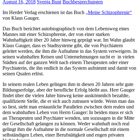
August 16, 2018
Svenja Bunt
Buchbesprechungen
Im Herder Verlag erschienen ist das Buch
„Meine Schizophrenie“
von Klaus Gauger.
Das Buch berichtet autobiographisch von dem Lebensweg eines
Mannes mit einer Schizophrenie, der von einer starken
Wahnhaftigkeit über 20 Jahre hinweg geprägt war. Im Wahn glaubt
Klaus Gauger, dass es Stadtsysteme gibt, die von Psychiatern
geleitet werden, die ihm die Aufnahme in das System verweigern. In
seinen wahnhaften Reisen und Unternehmungen sucht er in vielen
Städten auf der ganzen Welt nach einem Therapeuten oder einer
Psychiaterin, die ihn endlich in das System aufnimmt und damit von
seinen Qualen erlöst.
In seinem realen Leben gelingen ihm in diesen 20 Jahren sehr gute
Bildungserfolge, aber der berufliche Erfolg bleibt aus. Herr Gauger
findet über die vielen Jahre hinweg keine auskömmlich bezahlte,
qualifizierte Stelle, die er sich auch zutrauen würde. Wenn man das
so liest, sieht man erstaunliche Parallelen zwischen dem realen und
dem wahnhaften Leben von Herrn Gauger: In beiden muss er sich
an Therapeuten und Psychiater wenden, um sozusagen in die Mitte
der Gesellschaft gelangen zu können. Weder wahnhaft noch real
gelingt ihm die Aufnahme in die normale Gesellschaft mit einem
selbständigen Leben, einer Berufstätigkeit und engen privaten