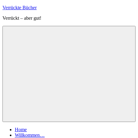
Zum
Verrückte Bücher
Inhalt
Verrückt – aber gut!
springen
Menü
Home
Willkommen…