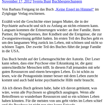
November 17, 2012
Svenja Bunt
Buchbesprechungen
Von Barbara Freigang ist das Buch
„Keine Engel im Himmel“
im
Zytglogge Verlag erschienen.
Erzählt wird die Geschichte einer jungen Mutter, die in der
Psychiatrie aufwacht und sich zu Anfang an nichts erinnern kann.
Langsam kommen die Erinnerungen wieder: an ihre Familie, ihren
Partner, ihr Neugeborenes, ihre Kindheit und die Ereignisse, die zur
Zwangseinweisung geführt hatten. Im ersten Teil des Buches geht es
um den langsamen Weg zurück ins Leben, mit schönen und nicht so
schönen Tagen. Der zweite Teil des Buches führt die junge Familie
in die USA.
Das Buch beruht auf der Lebensgeschichte der Autorin. Der Leser
kann sehen, dass eine Psychose eine Erkrankung ist, die ganz
unterschiedliche Menschen trifft. In diesem Fall jemanden mit sehr
guten Ressourcen und einem bewegten Leben. Es ist schön zu
lesen, wie die Protagonistin immer besser mit dem Leben zurecht
kommt und auch bald keine psychiatrische Hilfe mehr braucht.
Als ich dieses Buch gelesen habe, habe ich davon geträumt, was
wäre, wenn alle Psychosen so glimpflich ausgingen. Wenn alle
Betroffenen so wunderbare Ressourcen und so ein schönes Leben
haben könnten. Für die meisten von uns geht vieles im Leben schief
und die Psychose ist nicht nur eine kurze Episode.