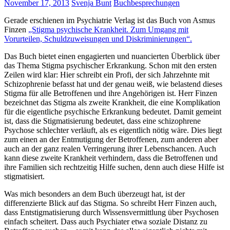
November 17, 2013
Svenja Bunt
Buchbesprechungen
Gerade erschienen im Psychiatrie Verlag ist das Buch von Asmus
Finzen
„Stigma psychische Krankheit. Zum Umgang mit
Vorurteilen, Schuldzuweisungen und Diskriminierungen“.
Das Buch bietet einen engagierten und nuancierten Überblick über
das Thema Stigma psychischer Erkrankung. Schon mit den ersten
Zeilen wird klar: Hier schreibt ein Profi, der sich Jahrzehnte mit
Schizophrenie befasst hat und der genau weiß, wie belastend dieses
Stigma für alle Betroffenen und ihre Angehörigen ist. Herr Finzen
bezeichnet das Stigma als zweite Krankheit, die eine Komplikation
für die eigentliche psychische Erkrankung bedeutet. Damit gemeint
ist, dass die Stigmatisierung bedeutet, dass eine schizophrene
Psychose schlechter verläuft, als es eigentlich nötig wäre. Dies liegt
zum einen an der Entmutigung der Betroffenen, zum anderen aber
auch an der ganz realen Verringerung ihrer Lebenschancen. Auch
kann diese zweite Krankheit verhindern, dass die Betroffenen und
ihre Familien sich rechtzeitig Hilfe suchen, denn auch diese Hilfe ist
stigmatisiert.
Was mich besonders an dem Buch überzeugt hat, ist der
differenzierte Blick auf das Stigma. So schreibt Herr Finzen auch,
dass Entstigmatisierung durch Wissensvermittlung über Psychosen
einfach scheitert. Dass auch Psychiater etwa soziale Distanz zu