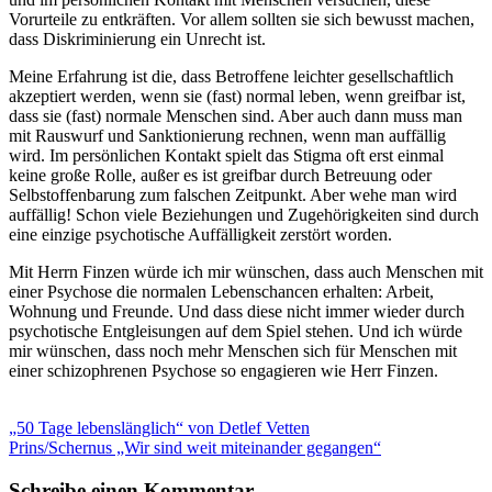
Vorurteile zu entkräften. Vor allem sollten sie sich bewusst machen,
dass Diskriminierung ein Unrecht ist.
Meine Erfahrung ist die, dass Betroffene leichter gesellschaftlich
akzeptiert werden, wenn sie (fast) normal leben, wenn greifbar ist,
dass sie (fast) normale Menschen sind. Aber auch dann muss man
mit Rauswurf und Sanktionierung rechnen, wenn man auffällig
wird. Im persönlichen Kontakt spielt das Stigma oft erst einmal
keine große Rolle, außer es ist greifbar durch Betreuung oder
Selbstoffenbarung zum falschen Zeitpunkt. Aber wehe man wird
auffällig! Schon viele Beziehungen und Zugehörigkeiten sind durch
eine einzige psychotische Auffälligkeit zerstört worden.
Mit Herrn Finzen würde ich mir wünschen, dass auch Menschen mit
einer Psychose die normalen Lebenschancen erhalten: Arbeit,
Wohnung und Freunde. Und dass diese nicht immer wieder durch
psychotische Entgleisungen auf dem Spiel stehen. Und ich würde
mir wünschen, dass noch mehr Menschen sich für Menschen mit
einer schizophrenen Psychose so engagieren wie Herr Finzen.
Beitragsnavigation
Vorheriger
„50 Tage lebenslänglich“ von Detlef Vetten
Beitrag:
Nächster
Prins/Schernus „Wir sind weit miteinander gegangen“
Beitrag:
Schreibe einen Kommentar