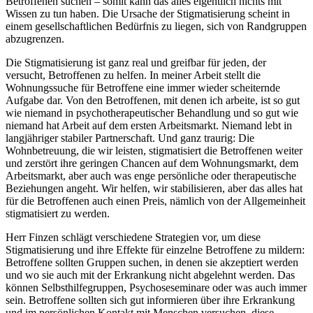
Betroffenen suchen – somit kann das alles eigentlich nichts mit
Wissen zu tun haben. Die Ursache der Stigmatisierung scheint in
einem gesellschaftlichen Bedürfnis zu liegen, sich von Randgruppen
abzugrenzen.
Die Stigmatisierung ist ganz real und greifbar für jeden, der
versucht, Betroffenen zu helfen. In meiner Arbeit stellt die
Wohnungssuche für Betroffene eine immer wieder scheiternde
Aufgabe dar. Von den Betroffenen, mit denen ich arbeite, ist so gut
wie niemand in psychotherapeutischer Behandlung und so gut wie
niemand hat Arbeit auf dem ersten Arbeitsmarkt. Niemand lebt in
langjähriger stabiler Partnerschaft. Und ganz traurig: Die
Wohnbetreuung, die wir leisten, stigmatisiert die Betroffenen weiter
und zerstört ihre geringen Chancen auf dem Wohnungsmarkt, dem
Arbeitsmarkt, aber auch was enge persönliche oder therapeutische
Beziehungen angeht. Wir helfen, wir stabilisieren, aber das alles hat
für die Betroffenen auch einen Preis, nämlich von der Allgemeinheit
stigmatisiert zu werden.
Herr Finzen schlägt verschiedene Strategien vor, um diese
Stigmatisierung und ihre Effekte für einzelne Betroffene zu mildern:
Betroffene sollten Gruppen suchen, in denen sie akzeptiert werden
und wo sie auch mit der Erkrankung nicht abgelehnt werden. Das
können Selbsthilfegruppen, Psychoseseminare oder was auch immer
sein. Betroffene sollten sich gut informieren über ihre Erkrankung
und im persönlichen Kontakt mit Menschen versuchen, diese