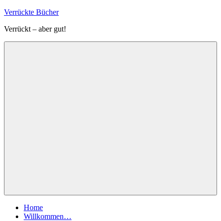
Zum
Verrückte Bücher
Inhalt
Verrückt – aber gut!
springen
Menü
Home
Willkommen…